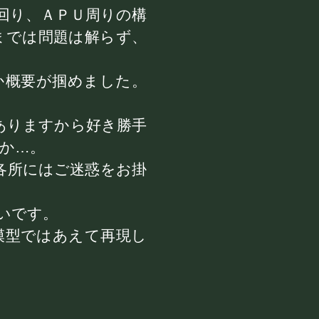
回り、ＡＰＵ周りの構
までは問題は解らず、
か概要が掴めました。
ありますから好き勝手
か…。
各所にはご迷惑をお掛
いです。
模型ではあえて再現し