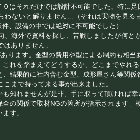
７０はそれだけでは設計不可能でした。特に足
らわないと解りません…（それは実物を見る
条件、設備の中では絶対に不可能でした）
句、海外で資料を探し、苦戦しましたが何と
ではありません。
”があります。金型の費用や型による制約も相当
。これを踏まえてどうするか、どこまでやれる
え、結果的に社内含む金型、成形屋さん等関係
ここまで持って来る事が出来ました。
かも知れませんが是非、手に取って頂ければ幸
保全の関係で取材NGの箇所が指示されます。
います。