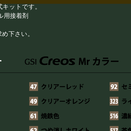
式キットです。
ル用接着剤
求め下さい。
ー