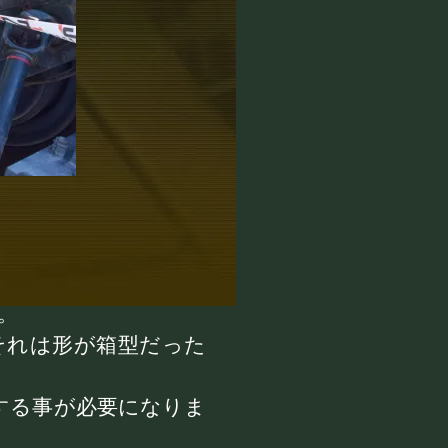
。
それは形が箱型だった
する事が必要になりま