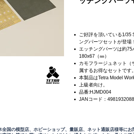
ッチングパーツ
ご好評を頂いている1/35
ングパーツセットが登場
エッチングパーツは約75
180x67（㎜）
カモフラージュネット（サイ
属するお得なセットです
本製品はTetra Model
上級者向け。
品番:HJMD004
JANコード：4981932088
本全国の模型店、ホビーショップ、量販店、ネット通販店様等にお