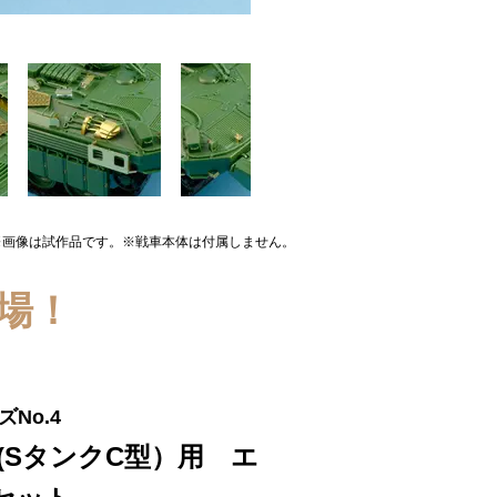
※画像は試作品です。※戦車本体は付属しません。
登場！
No.4
3C (SタンクC型）用 エ