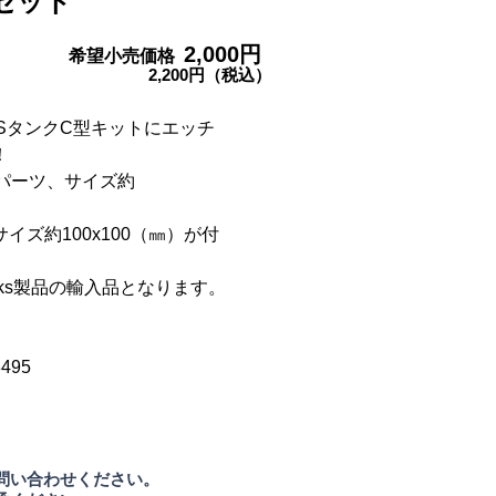
セット
2
,000円
希望小売価格
2,200円​（税込）
 SタンクC型キットに
エッチ
！
パーツ、
サイズ約
ズ約100x100（㎜）が付
。
 Works製品の輸入品となります。
495
問い合わせください。