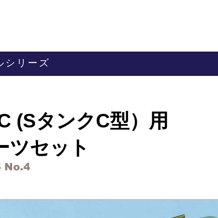
HOME
新着情報
商品リスト
お買
アルシリーズ
103C (SタンクC型）用
ーツセット
 No.4